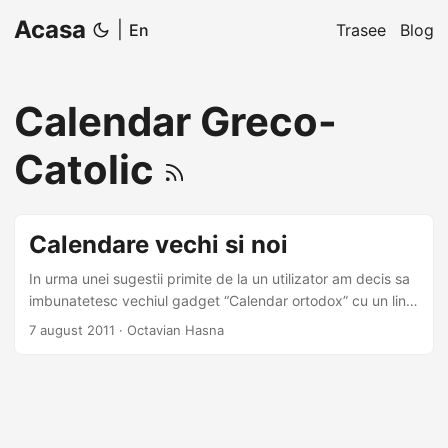
Acasa
|
En
Trasee
Blog
Calendar Greco-
Catolic
Calendare vechi si noi
In urma unei sugestii primite de la un utilizator am decis sa
imbunatetesc vechiul gadget “Calendar ortodox” cu un link
la un site cu traditii si obiceiuri romanesti de sarbatori. Intre
7 august 2011
·
Octavian Hasna
timp mi-a venit ideea de a face un calendar si pentru
greco-catolici (care se pare ca ii diferit fata de cel de la
romano-catolici).