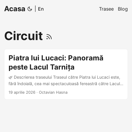
Acasa
|
En
Trasee
Blog
Circuit
Piatra lui Lucaci: Panoramă
peste Lacul Tarnița
🌿 Descrierea traseului Traseul către Piatra lui Lucaci este,
fără îndoială, cea mai spectaculoasă fereastră către Lacul
Tarnița. Primăvara, pădurea de foioase se trezește la viață,
19 aprilie 2026
·
Octavian Hasna
oferind un contrast superb între verdele crud al frunzelor și
albastrul profund al apei. Destinația finală este o formațiune
stâncoasă impresionantă, suspendată deasupra lacului.
Efortul urcării prin pădure este răsplătit din plin de o
panoramă asupra Munților Gilăului și a întregului baraj. 📊
Date tehnice Tip Traseu: circuit Dificultate: medie Distanță: